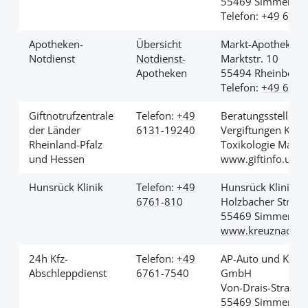
55469 Simmern
Telefon:
+49 6761
Apotheken-
Übersicht
Markt-Apotheke
Notdienst
Notdienst-
Marktstr. 10
Apotheken
55494 Rheinbölle
Telefon:
+49 6764
Giftnotrufzentrale
Telefon:
+49
Beratungsstelle be
der Länder
6131-19240
Vergiftungen Klini
Rheinland-Pfalz
Toxikologie Mainz
und Hessen
www.giftinfo.uni-
Hunsrück Klinik
Telefon:
+49
Hunsrück Klinik
6761-810
Holzbacher Str. 1
55469 Simmern
www.kreuznacherd
24h Kfz-
Telefon:
+49
AP-Auto und Krans
Abschleppdienst
6761-7540
GmbH
Von-Drais-Straße 
55469 Simmern