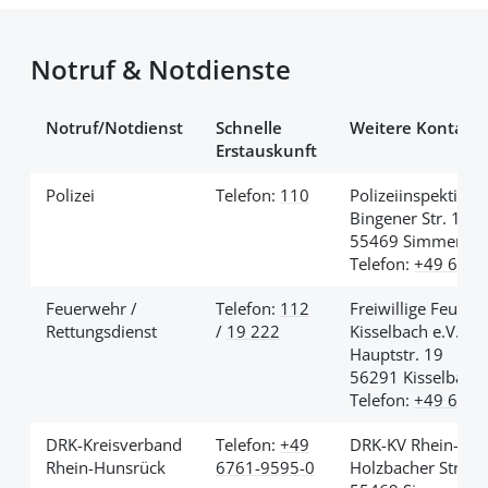
Notruf & Notdienste
Notruf/Notdienst
Schnelle
Weitere Kontakt
Erstauskunft
Polizei
Telefon:
110
Polizeiinspektion
Bingener Str. 14
55469 Simmern
Telefon:
+49 6761
Feuerwehr /
Telefon:
112
Freiwillige Feuerw
Rettungsdienst
/
19 222
Kisselbach e.V.
Hauptstr. 19
56291 Kisselbach
Telefon:
+49 6766
DRK-Kreisverband
Telefon:
+49
DRK-KV Rhein-Hun
Rhein-Hunsrück
6761-9595-0
Holzbacher Str. 1